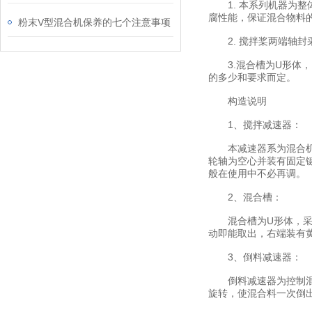
1. 本系列机器为整体
腐性能，保证混合物料
粉末V型混合机保养的七个注意事项
2. 搅拌桨两端轴封
3.混合槽为U形体，
的多少和要求而定。
构造说明
1、搅拌减速器：
本减速器系为混合机之
轮轴为空心并装有固定
般在使用中不必再调。
2、混合槽：
混合槽为U形体，采用
动即能取出，右端装有
3、倒料减速器：
倒料减速器为控制混合
旋转，使混合料一次倒