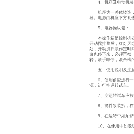
4、机座及电动机装
机座为一整体铸造，电
器。电源由机座下方孔
5、电器操纵箱：
本操作箱是控制机器的
开动搅拌浆后，红灯灭
处，开动搅拌浆作定时
浆也停下来，必须再揿一
转，放手即停，混合槽的
五、使用说明及注意
6、使用前应进行一次
源，进行空运转试车。
7、空运转试车应按本
8、搅拌浆装拆，在拆
9、在运转中如须铲刮
10、在使用中如发现