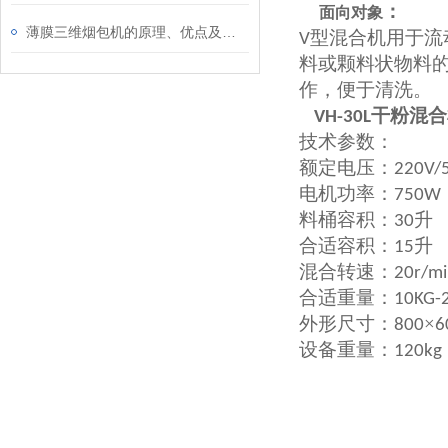
：
面向对象
薄膜三维烟包机的原理、优点及应用
型混合机用于流
V
料或颗料状物料
作，便于清洗。
干粉混合
VH-30L
技术参数：
额定电压：
220V/
电机功率：
750W
料桶容积：
升
30
合适容积：
升
15
混合转速：
20r/m
合适重量：
10KG-
外形尺寸：
×
800
6
设备重量：
120kg