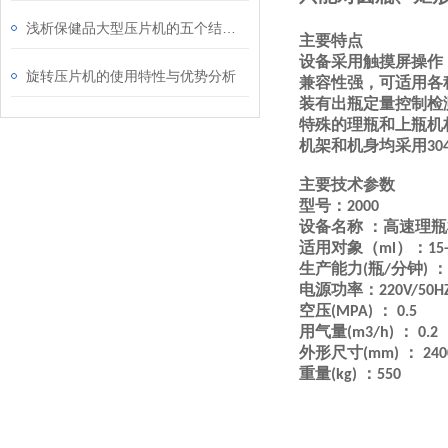
浅析保健品大型压片机的五个结构组成
主要特点
设备采用触摸屏操作
旋转压片机的使用特性与优势分析
兼容性强，可适用各
装有出瓶定量控制检
特殊的理瓶和上瓶机
机架和机身均采用
30
主要技术参数
型号：
2000
设备名称
：高速理瓶
适用对象（
）：
ml
15
生产能力
瓶
分钟
：
(
/
)
电源功率：
220V/50H
空压
：
(MPA)
0.5
用气量
：
(m3/h)
0.2
外形尺寸
：
(mm)
240
重量
：
(kg)
550