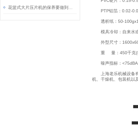
PVC硬片：0.15-0.5
花篮式大片压片机的保养要做到以下几点
PTP铝箔：0.02-0.03
透析纸：50-100gx1
模具冷却：自来水或
外型尺寸：1600x600
重 量：450千克(K
噪声指标：<75dBA
上海老乐机械设备有限
机、干燥机、包装机以