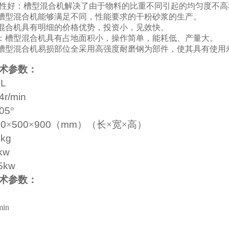
散性好：槽型混合机解决了由于物料的比重不同引起的均匀度不
槽型混合机能够满足不同，性能要求的干粉砂浆的生产。
混合机具有明细的价格优势，投资小，见效快。
：槽型混合机具有占地面积小，操作简单，能耗低、产量大。
槽型混合机易损部位全采用高强度耐磨钢为部件，使其具有使用
术参数：
0L
4r/min
05
°
00
×
500
×
900
（
mm
）（长×宽×高）
0kg
kw
5kw
术参数：
min