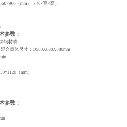
560
×
960
（
mm
）（长×宽×高）
w
术参数：
锈钢材质
，混合筒体尺寸：
Ø580X680X880mm
/min
930*1120
（
mm
）
w
术参数：
min