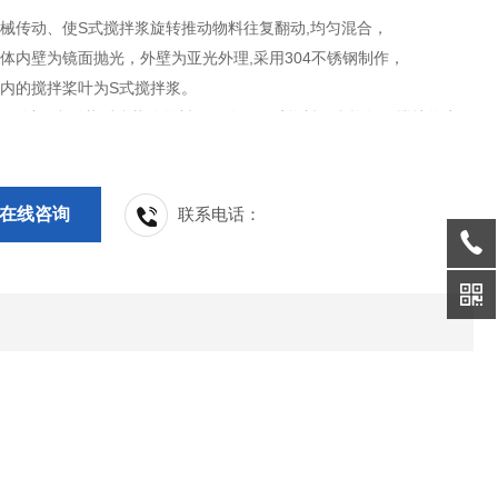
机械传动、使S式搅拌浆旋转推动物料往复翻动,均匀混合，
筒体内壁为镜面抛光，外壁为亚光外理,采用304不锈钢制作，
桶内的搅拌桨叶为S式搅拌浆。
机用以混合粉状后糊状的物料，可使不同质物料混合均匀，搅拌浆为通
于清洗。混合机与物料接触处全采用不锈钢制成，有良好的耐腐蚀性。
于制药、食品、化工、电子等行业的干粉、膏体混合。
在线咨询
联系电话：
，