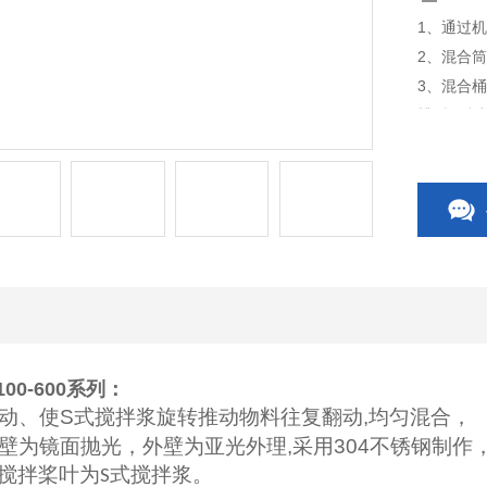
1、通过
2、混合
3、混合
槽型混合
轴式，便
广泛使用
100-600
系列：
动、使
S
式搅拌浆旋转推动物料往复翻动
,
均匀混合，
壁为镜面抛光，外壁为亚光外理
,
采用
304
不锈钢制作
搅拌桨叶为
式搅拌浆。
S