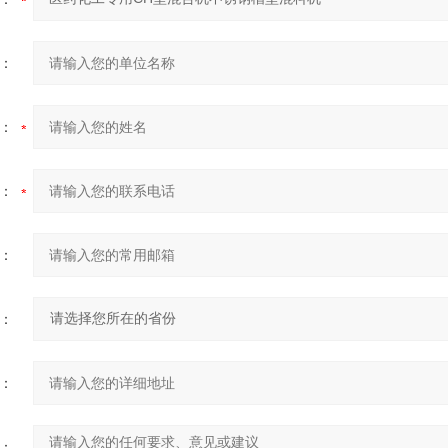
：
：
：
：
：
：
：