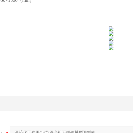
950
×
1500
（
mm
）
：