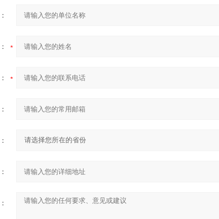
：
：
：
：
：
：
：