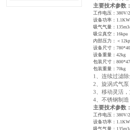
主要技术参数
工作电压：
380V/
设备功率：
1.1KW
吸气气量：
135m3
吸尘真空：
16kpa
内部压力：＜
12k
设备尺寸：
780*4
设备重量：
42kg
包装尺寸：
800*4
包装重量：
70kg
1、
连续过滤除
2、
旋涡式气泵
3、
移动灵活，
4、
不锈钢制造
主要技术参数
工作电压：380V/2
设备功率：1.1KW
吸气气量：135m3/