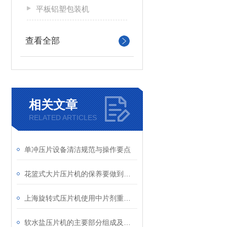
平板铝塑包装机
查看全部
相关文章
RELATED ARTICLES
单冲压片设备清洁规范与操作要点
花篮式大片压片机的保养要做到以下几点
上海旋转式压片机使用中片剂重量差异过大的原因
软水盐压片机的主要部分组成及使用注意事项