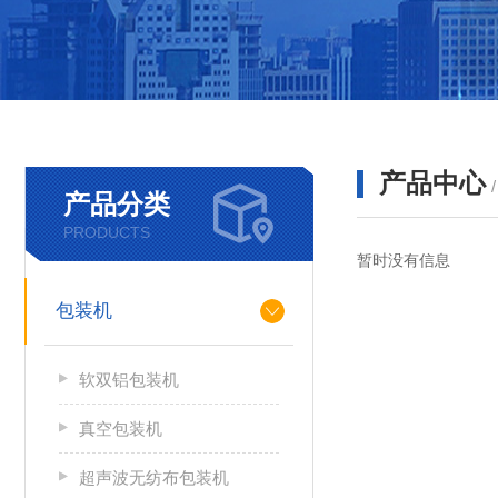
产品中心
产品分类
PRODUCTS
暂时没有信息
包装机
软双铝包装机
真空包装机
超声波无纺布包装机