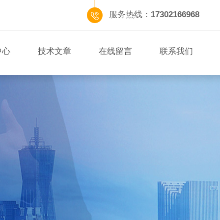
服务热线：
17302166968
中心
技术文章
在线留言
联系我们