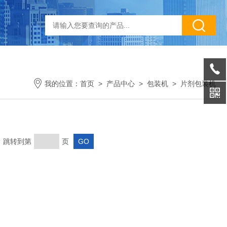
我的位置：
首页
>
产品中心
>
包装机
>
片剂包装机
页 跳转到第
页