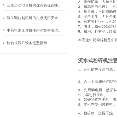
、
操作简单，人员不用
2
三维运动混合机的优点表现在哪些方面？
、超高速电机设计，药
3
、
噪音低，不用辅助设
4
、安全卫生、刀片全由
5
湿法颗粒制粒机的六点使用安全事项
、药材损耗很小，机器
6
、
快速，粉碎
难粉
7
300g
中药粉末压片机使用注意事项你知道吗？
、耐用、耗材少，经济
8
本高速中药粉碎机是中
旋转式压片设备选型指南
流水式粉碎机注
、
开机前先接通电源，
1
、
合上上盖和粉碎腔的
2
、
先启动电机，然后
3
位，再进行投料
。
、
如碰到物料卡住，电
4
、
本机在使用过程中，
5
、
粉碎物一定要干燥。
6