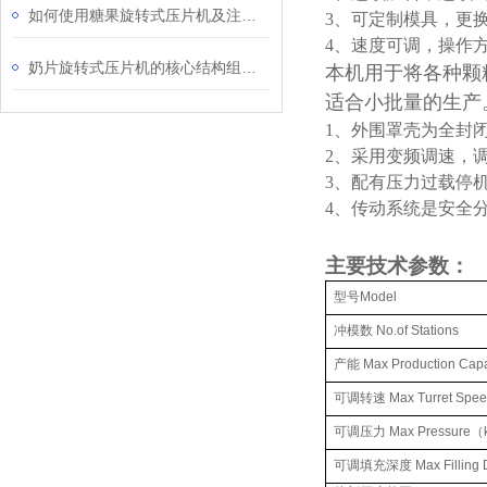
如何使用糖果旋转式压片机及注意事项
3
、可定制模具，更
4
、速度可调，操作
奶片旋转式压片机的核心结构组成及应用解析
本机用于将各种颗
适合小批量的生产
1
、外围罩壳为全封
2
、采用变频调速，
3
、配有压力过载停
4
、传动系统是安全
主要技术参数：
型号
Model
冲模数
No.of Stations
产能
Max Production Capa
可调
转速
Max Turret Spe
可调
压力
Max Pressure
（
可调
填充深度
Max Filling