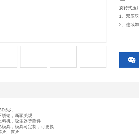
旋转式压片
1、双压
2、连续
3、可安
4、可改
5D系列
不锈钢，新颖美观
上料机，吸尘器等附件
形模具，模具可定制，可更换
层片、厚片