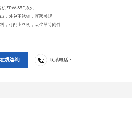
机ZPW-35D系列
双出，外包不锈钢，新颖美观
加料，可配上料机，吸尘器等附件
装圆形、异形模具，模具可定制，可更换
装大片、双层片、厚片
在线咨询
联系电话：