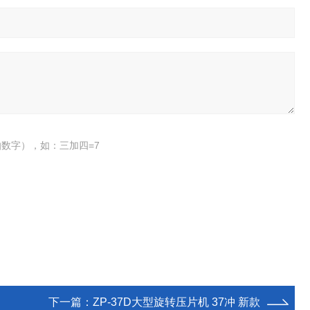
数字），如：三加四=7
下一篇：
ZP-37D大型旋转压片机 37冲 新款