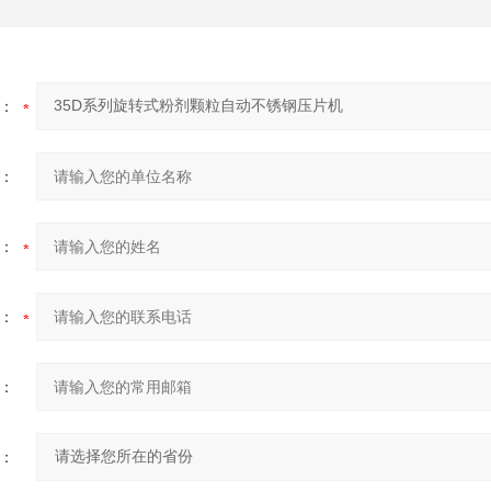
：
：
：
：
：
：