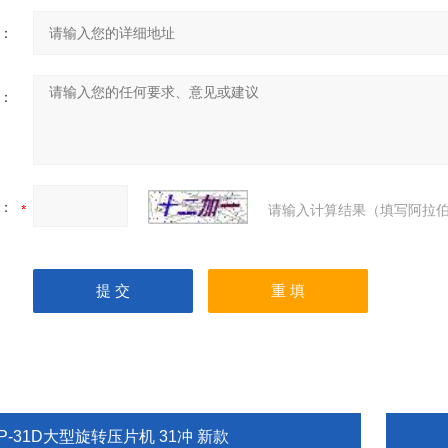
：
：
：
请输入计算结果（填写阿拉伯
P-31D大型旋转压片机 31冲 新款