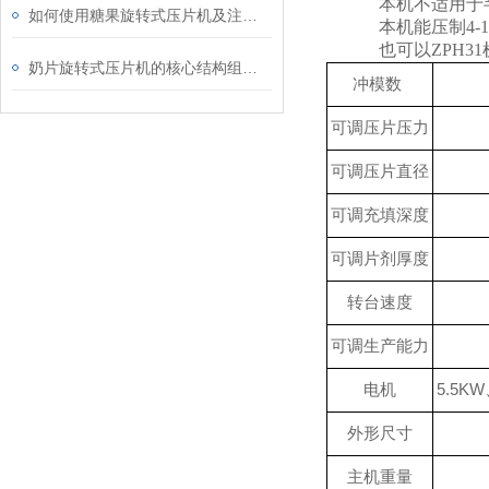
本机不适用于
如何使用糖果旋转式压片机及注意事项
本机能压制
4-
也可以
ZPH31
奶片旋转式压片机的核心结构组成及应用解析
冲模数
可调
压片压力
可调
压片直径
可调
充填深度
可调
片剂厚度
转台速度
可调
生产能力
5.5
KW
电机
外形尺寸
主机重量