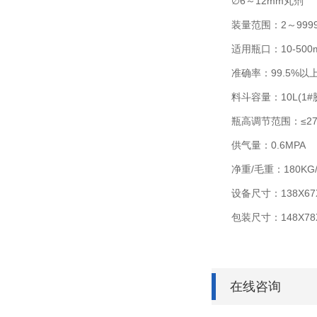
∅6～12mm丸剂
装量范围：2～9999粒
适用瓶口：10-500m
准确率：99.5%以
料斗容量：10L(1#胶
瓶高调节范围：≤27
供气量：0.6MPA
净重/毛重：180KG/2
设备尺寸：138X67X
包装尺寸：148X78X
在线咨询