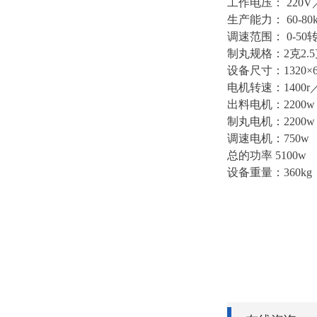
工作
电压
：
220V
生产能力
：
60-
调速范围
：
0-5
制丸规格
：
2克2.
设备
尺寸
：
1320×
电机转速
：
1400r
出料电机
：
2200w
制丸电机
：
2200w
调速电机
：
750w
总
的
功率
5100w
设备
重量
：
360kg