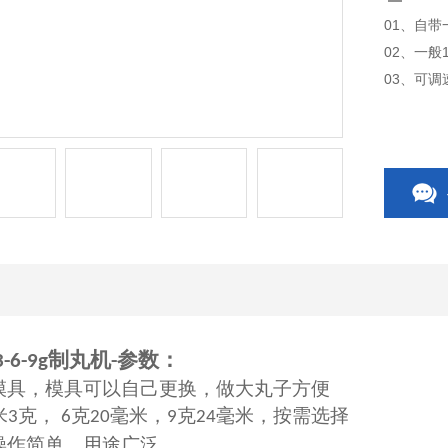
01、自
02、一般
03、可
制丸机
参数：
3-6-9g
-
模具，模具可以自己更换，做大丸子方便
米
克，
克
毫米，
克
毫米，按需选择
3
6
20
9
24
操作简单，用途广泛