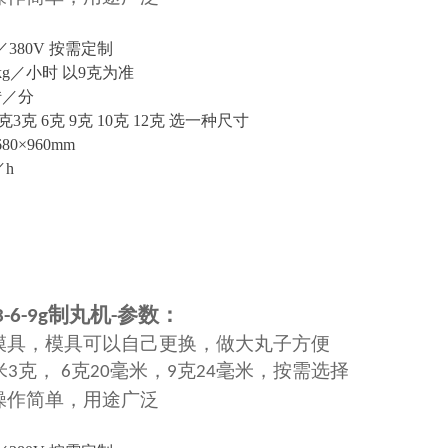
：
／380V
按需定制
80kg／小时 以9克为准
0转／分
5克3克 6克 9克 10克 12克
选一种尺寸
680×960mm
／h
制丸机
参数：
3-6-9g
-
模具，模具可以自己更换，做大丸子方便
米
克，
克
毫米，
克
毫米，按需选择
3
6
20
9
24
操作简单，用途广泛
：