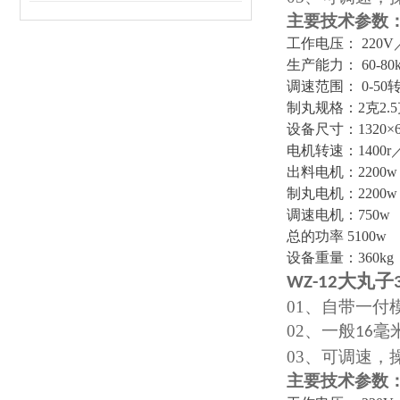
主要技术参数
工作
电压
：
220V
生产能力
：
60-
调速范围
：
0-5
制丸规格
：
2克2.
设备
尺寸
：
1320×
电机转速
：
1400r
出料电机
：
2200w
制丸电机
：
2200w
调速电机
：
750w
总
的
功率
5100w
设备
重量
：
360kg
大丸子
WZ-12
01、
自带一付
02、
一般
毫
16
03、
可调速，
主要技术参数