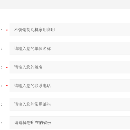
：
：
：
：
：
：