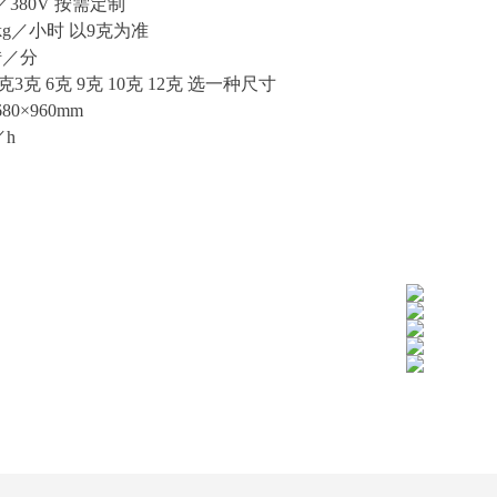
／380V
按需定制
80kg／小时 以9克为准
0转／分
5克3克 6克 9克 10克 12克
选一种尺寸
680×960mm
／h