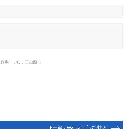
数字），如：三加四=7
下一篇：
WZ-13全自动制丸机