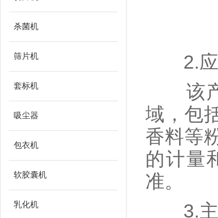
杀菌机
筛片机
2.应
套标机
该产品
域，包
吸尘器
香料等
包衣机
的计量
软胶囊机
准。
乳化机
3.主