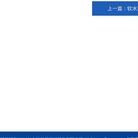
上一篇：
软水
上海老乐机械设备有限公司
地址：上海佘山工业区强业路951号
邮箱：5253569@qq.com
传真：