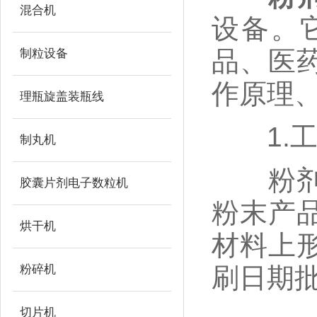
混合机
设备。
品、医
制粒设备
作原理
理瓶旋盖装瓶线
1.工
制丸机
粉剂背
胶囊片剂电子数粒机
粉末产
烘干机
材料上
粉碎机
刷日期
切片机