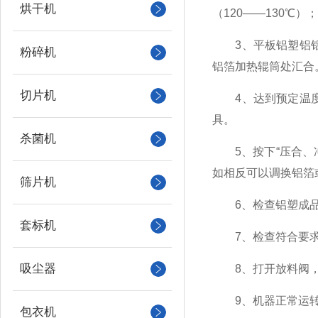
烘干机
（120——130℃）；
3、平板铝塑铝铝包
粉碎机
铝箔加热辊筒处汇合
切片机
4、达到预定温度时
具。
杀菌机
5、按下“压合、冲
如相反可以调换铝箔
筛片机
6、检查铝塑成品网
套标机
7、检查符合要求
吸尘器
8、打开放料阀，调
9、机器正常运转
包衣机