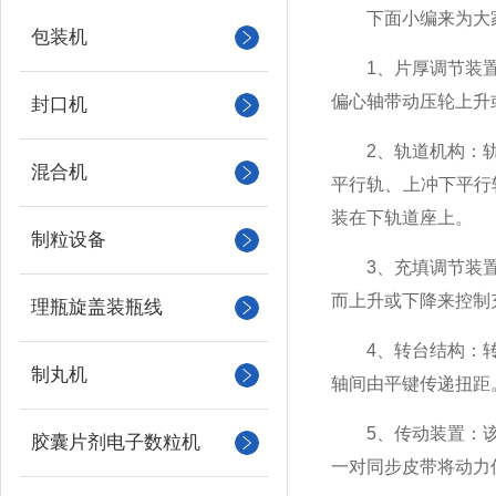
下面小编来为大家
包装机
1、片厚调节装置：
偏心轴带动压轮上升
封口机
2、轨道机构：轨道
混合机
平行轨、上冲下平行
装在下轨道座上。
制粒设备
3、充填调节装置：
而上升或下降来控制
理瓶旋盖装瓶线
4、转台结构：转台
制丸机
轴间由平键传递扭距
5、传动装置：该机
胶囊片剂电子数粒机
一对同步皮带将动力